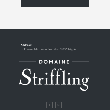
Address:
La Ronze - 94 chemin des Lilas, 69430 Régnié