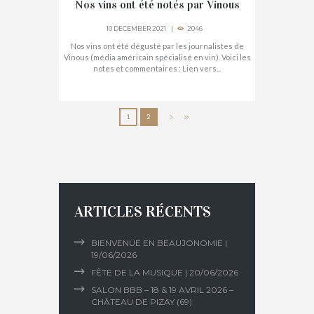
Nos vins ont été notés par Vinous
10 DECEMBER 2021
2046
Nos vins ont été dégusté par les journalistes de
Vinous (média américain spécialisé en vin). Voici les
notes et commentaires : Lien vers...
1
2
ARTICLES RÉCENTS
BIENVENUE EN BEAUJONOMIE |
19/06/2026
FÊTE DE LA MUSIQUE | 20/06/2026
SALON BBB – 18 & 19 AVRIL 2026 –
CHÂTEAU DE PIZAY (69)