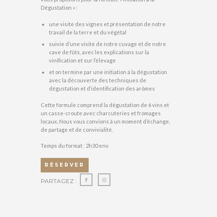
Dégustation » :
une visite des vignes et présentation de notre
travail de la terre et du végétal
suivie d’une visite de notre cuvage et de notre
cave de fûts, avec les explications sur la
vinification et sur l’élevage
et on termine par une initiation à la dégustation
avec la découverte des techniques de
dégustation et d’identification des arômes
Cette formule comprend la dégustation de 6 vins et
un casse-croute avec charcuteries et fromages
locaux. Nous vous convions à un moment d’échange,
de partage et de convivialité.
Temps du format : 2h30 env.
RÉSERVER
PARTAGEZ :