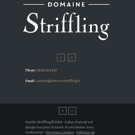
Phone:
06.86.92.14.87
Email:
contact@domainestriffling.fr
Famille Striffling © 2018 - L'abus d'alcool est
dangereux pour la santé. A consommer avec
modération -
Mentions Légales
-
Politique de