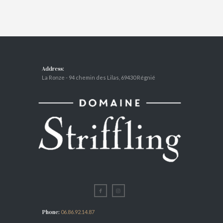
Address:
La Ronze - 94 chemin des Lilas, 69430 Régnié
Phone:
06.86.92.14.87