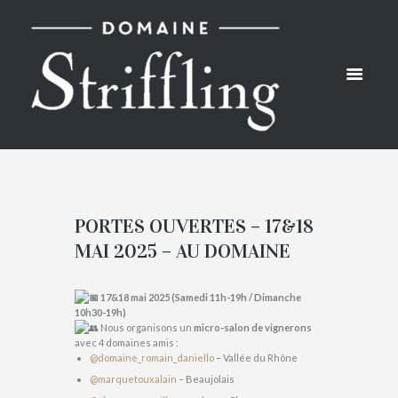
PORTES OUVERTES – 17&18
MAI 2025 – AU DOMAINE
17&18 mai 2025 (Samedi 11h-19h / Dimanche
10h30-19h)
Nous organisons un
micro-salon de vignerons
avec 4 domaines amis :
@domaine_romain_daniello
– Vallée du Rhône
@marquetouxalain
– Beaujolais