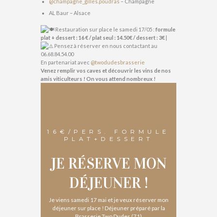
@champagne_gilles.poudras
– Champagne
AL Baur – Alsace
Restauration sur place le samedi 17/05 :
formule
plat + dessert : 16 € / plat seul : 14.50€ / dessert : 3€
|
Pensez à réserver en nous contactant au
06.68.84.54.00
En partenariat avec
@twodudesbrasserie
Venez remplir vos caves et découvrir les vins de nos
amis viticulteurs ! On vous attend nombreux !
16€/PERS. FORMULE
PLAT+DESSERT
JE RÉSERVE MON
DÉJEUNER !
Je viens samedi 17 mai et je veux réserver mon
déjeuner sur place ! Déjeuner préparé par la
Brasserie Two Dudes (71)